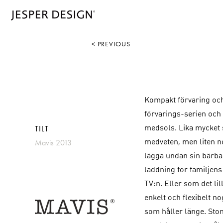
< PREVIOUS
Kompakt förvaring och
förvarings-serien och 
TILT
medsols. Lika mycket 
Mavis 2013
medveten, men liten no
lägga undan sin bärbara
laddning för familjens
TV:n. Eller som det li
enkelt och flexibelt no
som håller länge. Stomm