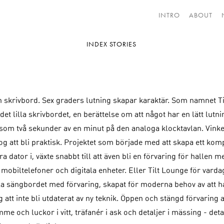
INTRO
ABOUT
INDEX STORIES
 skrivbord. Sex graders lutning skapar karaktär. Som namnet Ti
det lilla skrivbordet, en berättelse om att något har en lätt lu
som två sekunder av en minut på den analoga klocktavlan. Vinke
g att bli praktisk. Projektet som började med att skapa ett kom
 dator i, växte snabbt till att även bli en förvaring för hallen m
 mobiltelefoner och digitala enheter. Eller Tilt Lounge för var
lla sängbordet med förvaring, skapat för moderna behov av att h
g att inte bli utdaterat av ny teknik. Öppen och stängd förvaring 
e och luckor i vitt, träfanér i ask och detaljer i mässing - deta