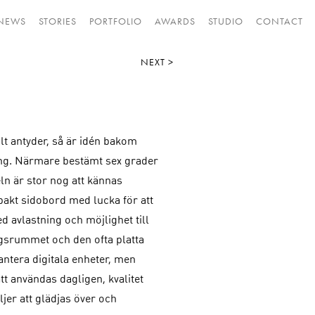
NEWS
STORIES
PORTFOLIO
AWARDS
STUDIO
CONTACT
NEXT >
lt antyder, så är idén bakom
tning. Närmare bestämt sex grader
ln är stor nog att kännas
pakt sidobord med lucka för att
ed avlastning och möjlighet till
dagsrummet och den ofta platta
antera digitala enheter, men
att användas dagligen, kvalitet
ljer att glädjas över och