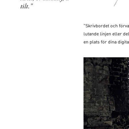
tilt."
”Skrivbordet och förv
lutande linjen eller d
en plats för dina digi